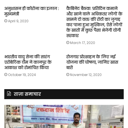
अनुशासन ही कोरोना का इलाज :
कैबिनेट बैठक: प्रतिदिन कमाने
मुख्यमंत्री
और खाने वाले अधिकतर लोगों के
सामने दो वक्त की रोटी का जुगाड़
April 9, 2020
कर पाना हुआ मुश्किल, ऐसे लोगों
के खातों में कुछ पैसा भेजेगी योगी
सरकार
March 17, 2020
भारतीय वायु सेना की सारंग
रोजगार प्रोत्साहन के लिए नई
एरोबेटिक टीम ने कानपुर के
योजना की घोषणा, जानिए खास
आकाश को रोमांचित किया
बातें
October 19, 2024
November 12, 2020
ताज़ा समाचार