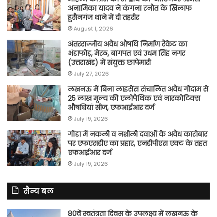
अनामिका यादव ने कंगना रनौत के खिलाफ
हुसैनगंज थाने में दी तहरीर
August 1, 2026
अंतरराज्जीय अवैध औषधि निर्माण रैकेट का
भंडाफोड़, मेरठ, बागपत एवं उधम सिंह नगर
(उत्तराखंड) में संयुक्त छापेमारी
July 27, 2026
लखनऊ में बिना लाइसेंस संचालित अवैध गोदाम से
25 लाख मूल्य की एलोपैथिक एवं नारकोटिक्स
औषधियां सीज, एफआईआर दर्ज
July 19, 2026
गोंडा में नकली व नशीली दवाओं के अवैध कारोबार
पर एफएसडीए का प्रहार, एनडीपीएस एक्ट के तहत
एफआईआर दर्ज
July 19, 2026
सैन्य बल
80वें स्वतंत्रता दिवस के उपलक्ष्य में लखनऊ के