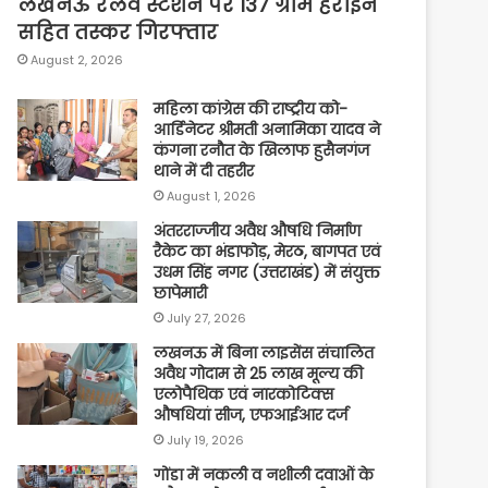
लखनऊ रेलवे स्टेशन पर 137 ग्राम हेरोइन
सहित तस्कर गिरफ्तार
August 2, 2026
महिला कांग्रेस की राष्ट्रीय को-
आर्डिनेटर श्रीमती अनामिका यादव ने
कंगना रनौत के खिलाफ हुसैनगंज
थाने में दी तहरीर
August 1, 2026
अंतरराज्जीय अवैध औषधि निर्माण
रैकेट का भंडाफोड़, मेरठ, बागपत एवं
उधम सिंह नगर (उत्तराखंड) में संयुक्त
छापेमारी
July 27, 2026
लखनऊ में बिना लाइसेंस संचालित
अवैध गोदाम से 25 लाख मूल्य की
एलोपैथिक एवं नारकोटिक्स
औषधियां सीज, एफआईआर दर्ज
July 19, 2026
गोंडा में नकली व नशीली दवाओं के