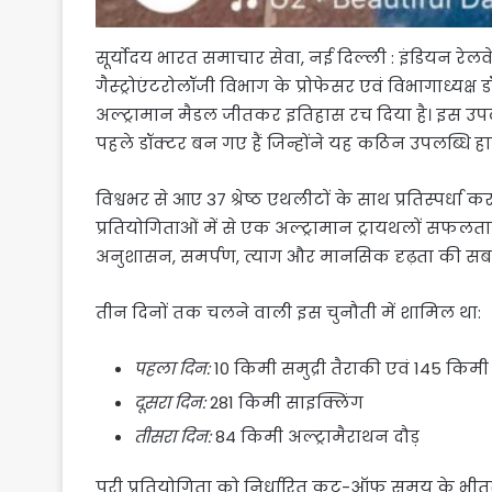
सूर्योदय भारत समाचार सेवा, नई दिल्ली : इंडियन रे
गैस्ट्रोएंटरोलॉजी विभाग के प्रोफेसर एवं विभागाध्यक्ष डॉ
अल्ट्रामान मैडल जीतकर इतिहास रच दिया है। इस उपलब
पहले डॉक्टर बन गए हैं जिन्होंने यह कठिन उपलब्धि 
विश्वभर से आए 37 श्रेष्ठ एथलीटों के साथ प्रतिस्पर्ध
प्रतियोगिताओं में से एक अल्ट्रामान ट्रायथलों सफलत
अनुशासन, समर्पण, त्याग और मानसिक दृढ़ता की सबसे ब
तीन दिनों तक चलने वाली इस चुनौती में शामिल था:
पहला दिन:
10 किमी समुद्री तैराकी एवं 145 किमी
दूसरा दिन:
281 किमी साइक्लिंग
तीसरा दिन:
84 किमी अल्ट्रामैराथन दौड़
पूरी प्रतियोगिता को निर्धारित कट-ऑफ समय के भीतर त