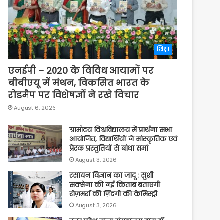
शिक्षा
एनईपी – 2020 के विविध आयामों पर
बीबीएयू में मंथन, विकसित भारत के
रोडमैप पर विशेषज्ञों ने रखे विचार
August 6, 2026
ग्रामोदय विश्वविद्यालय में प्रार्थना सभा
आयोजित, विद्यार्थियों ने सांस्कृतिक एवं
प्रेरक प्रस्तुतियों से बांधा समां
August 3, 2026
रसायन विज्ञान का जादू : सुशी
सक्सेना की नई किताब बताएगी
रोज़मर्रा की ज़िंदगी की केमिस्ट्री
August 3, 2026